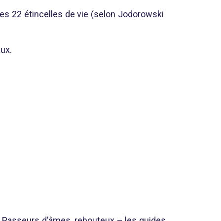
es 22 étincelles de vie (selon Jodorowski
ux.
 « Passeurs d’âmes, rebouteux – les guides