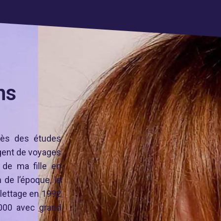
ns
rès des études
agent de voyages
 de ma fille en
de l’époque, le
oilettage en 1992
2000 avec grand