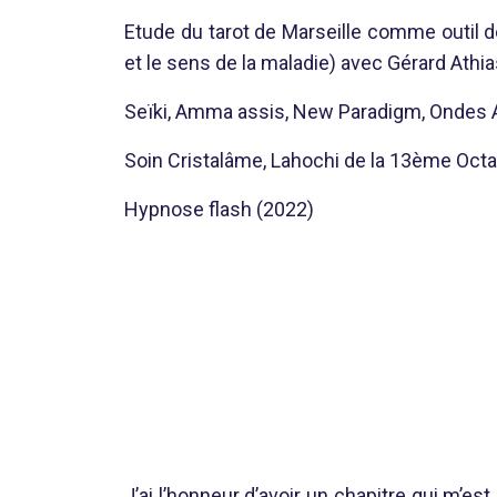
Etude du tarot de Marseille comme outil 
et le sens de la maladie) avec Gérard Athi
Seïki, Amma assis, New Paradigm, Ondes Al
Soin Cristalâme, Lahochi de la 13ème Octav
Hypnose flash (2022)
J’ai l’honneur d’avoir un chapitre qui m’e